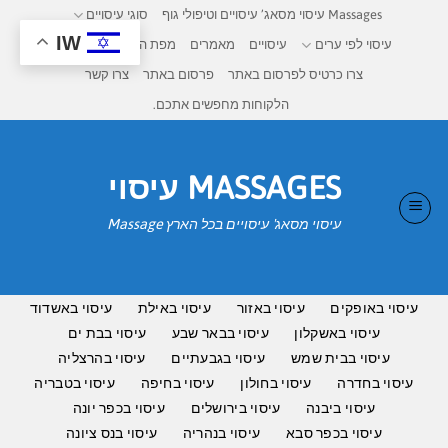
Ski
Massages עיסוי מסאג’ עיסויים וטיפולי גוף
סוגי עיסויים
t
IW
עיסוי לפי ערים
עיסויים
מאמרים
מפת העיסויים בישראל
conten
צרו כרטיס לפרסום באתר
פרסום באתר
צרו קשר
הלקוחות מחפשים אתכם.
MASSAGES עיסוי
עיסוי מסאג' עיסויים בכל הארץ Massage
עיסוי באופקים
עיסוי באזור
עיסוי באילת
עיסוי באשדוד
עיסוי באשקלון
עיסוי בבאר שבע
עיסוי בבת ים
עיסוי בבית שמש
עיסוי בגבעתיים
עיסוי בהרצליה
עיסוי בחדרה
עיסוי בחולון
עיסוי בחיפה
עיסוי בטבריה
עיסוי ביבנה
עיסוי בירושלים
עיסוי בכפר יונה
עיסוי בכפר סבא
עיסוי בנהריה
עיסוי בנס ציונה