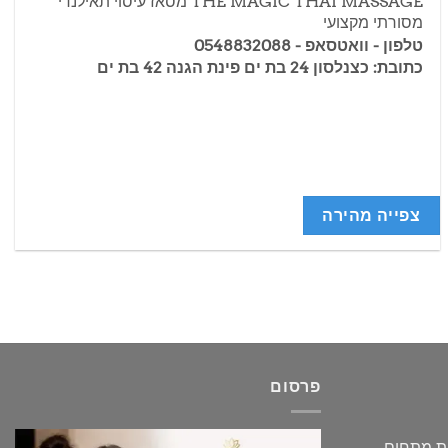
THE MAGIC THAI MASSAGE מסאז עיסוי תאילנדי
5
מסורתי מקצועי
טלפון - וואטסאפ - 0548832088
כתובת: כצנלסון 24 בת ים פינת הגנה 42 בת ים
צפייה מהירה
פרסום
גת מתחים