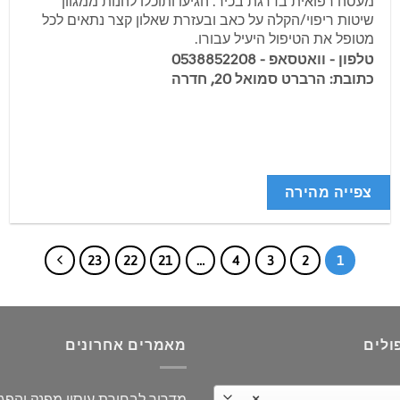
מעסה רפואית בדרגת בכיר. הגיעו ותוכלו להנות ממגוון
שיטות ריפוי/הקלה על כאב ובעזרת שאלון קצר נתאים לכל
מטופל את הטיפול היעיל עבורו.
טלפון - וואטסאפ - 0538852208
כתובת: הרברט סמואל 20, חדרה
צפייה מהירה
23
22
21
…
4
3
2
1
ולים
מאמרים אחרונים
×
מדריך לבחירת עיסוי מפנק והפ