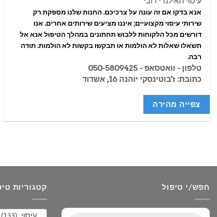
עיסוי תאילנדי רובי
אנא בדקו אם זה עונה על צרכיכם. החנות שלנו מספקת רק
שירותי עיסוי מקצועיים; איננו מציעים שירותים אחרים. אנו
דורשים מכל הלקוחות ללבוש תחתונים במהלך הטיפול אנא אל
תשאלו שאלות לא הולמות או תבקשו בקשות לא הולמות. תודה
רבה.
טלפון - וואטסאפ - 050-5809425
כתובת: ז'בוטינסקי יוהנה 16, אשדוד
צפייה מהירה
חפש/י טיפול
קטגוריות טיפ
עיסוי (133)
Products