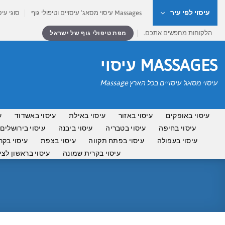
Ski
עיסוי לפי עיר
Massages עיסוי מסאג’ עיסויים וטיפולי גוף
סוגי עיס
t
conten
הלקוחות מחפשים אתכם.
מפת טיפולי גוף של ישראל
MASSAGES עיסוי
עיסוי מסאג' עיסויים בכל הארץ Massage
עיסוי באופקים
עיסוי באזור
עיסוי באילת
עיסוי באשדוד
ע
עיסוי בחיפה
עיסוי בטבריה
עיסוי ביבנה
עיסוי בירושלים
עיסוי בעפולה
עיסוי בפתח תקווה
עיסוי בצפת
עיסוי בקר
עיסוי בקרית שמונה
עיסוי בראשון לציו