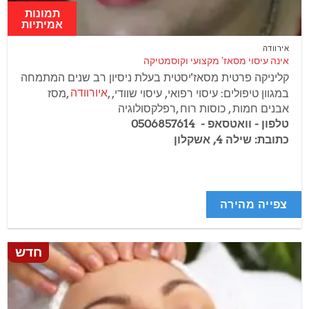
תמונות
אמיתיות
אירוודה
אינה עיסוי מסאז’ מקצועי וקוסמטיקה
קליניקה פרטית מסאז'יסטית בעלת ניסיון רב שנים המתמחה
במגוון טיפולים: עיסוי רפואי, עיסוי שוודי, ,
איורוודה
,מסז
אבנים חמות , כוסות רוח ,רפלקסולוגיה
טלפון - וואטסאפ - 0506857614
כתובת: שילה 4, אשקלון
צפייה מהירה
חדש