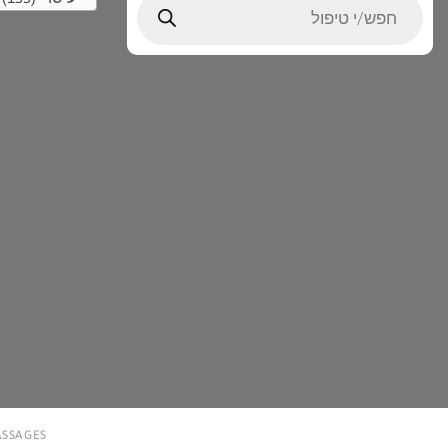
search
MASSAGES עיסוי מסאג’ עיסויים ו