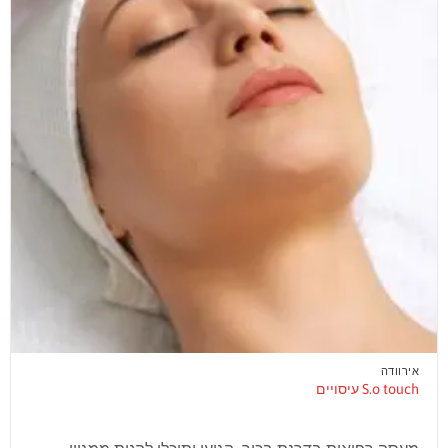
אירוודה
S.o touch עיסויים