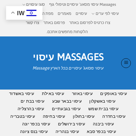
Ski
Massages עיסוי מסאג’ עיסויים וטיפולי גוף
סוגי עיסויים
t
IW
עיסוי לפי ערים
עיסויים
מאמרים
מפת העיסויים בישראל
conten
צרו כרטיס לפרסום באתר
פרסום באתר
צרו קשר
הלקוחות מחפשים אתכם.
MASSAGES עיסוי
עיסוי מסאג' עיסויים בכל הארץ Massage
עיסוי באופקים
עיסוי באזור
עיסוי באילת
עיסוי באשדוד
עיסוי באשקלון
עיסוי בבאר שבע
עיסוי בבת ים
עיסוי בבית שמש
עיסוי בגבעתיים
עיסוי בהרצליה
עיסוי בחדרה
עיסוי בחולון
עיסוי בחיפה
עיסוי בטבריה
עיסוי ביבנה
עיסוי בירושלים
עיסוי בכפר יונה
עיסוי בכפר סבא
עיסוי בנהריה
עיסוי בנס ציונה