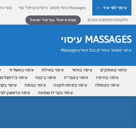
Ski
עיסוי לפי עיר
Massages עיסוי מסאג’ עיסויים וטיפולי גוף
סוגי עיס
t
conten
הלקוחות מחפשים אתכם.
מפת טיפולי גוף של ישראל
MASSAGES עיסוי
עיסוי מסאג' עיסויים בכל הארץ Massage
עיסוי באופקים
עיסוי באזור
עיסוי באילת
עיסוי באשדוד
ע
עיסוי בחיפה
עיסוי בטבריה
עיסוי ביבנה
עיסוי בירושלים
עיסוי בעפולה
עיסוי בפתח תקווה
עיסוי בצפת
עיסוי בקר
עיסוי בקרית שמונה
עיסוי בראשון לציו