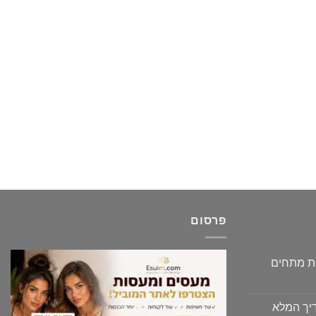
פרסום
גת מתחים
יך המלא