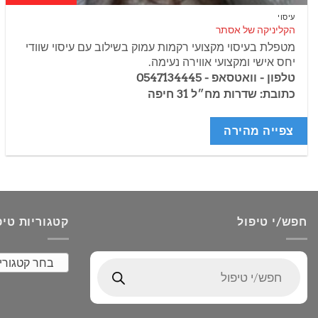
עיסוי
הקליניקה של אסתר
מטפלת בעיסוי מקצועי רקמות עמוק בשילוב עם עיסוי שוודי
יחס אישי ומקצועי אווירה נעימה.
טלפון - וואטסאפ - 0547134445
כתובת: שדרות מח״ל 31 חיפה
צפייה מהירה
חפש/י טיפול
קטגוריות טיפ
בחר קטגורי
Products
search