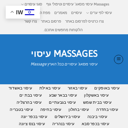
Ski
Massages עיסוי מסאג’ עיסויים וטיפולי גוף
סוגי עיסויים
t
IW
עיסוי לפי ערים
עיסויים
מאמרים
מפת העיסויים בישראל
conten
צרו כרטיס לפרסום באתר
פרסום באתר
צרו קשר
הלקוחות מחפשים אתכם.
MASSAGES עיסוי
עיסוי מסאג' עיסויים בכל הארץ Massage
עיסוי באופקים
עיסוי באזור
עיסוי באילת
עיסוי באשדוד
עיסוי באשקלון
עיסוי בבאר שבע
עיסוי בבת ים
עיסוי בבית שמש
עיסוי בגבעתיים
עיסוי בהרצליה
עיסוי בחדרה
עיסוי בחולון
עיסוי בחיפה
עיסוי בטבריה
עיסוי ביבנה
עיסוי בירושלים
עיסוי בכפר יונה
עיסוי בכפר סבא
עיסוי בנהריה
עיסוי בנס ציונה