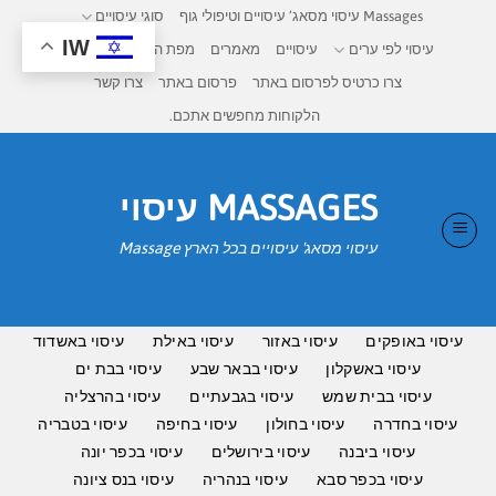
Ski
Massages עיסוי מסאג’ עיסויים וטיפולי גוף
סוגי עיסויים
t
IW
עיסוי לפי ערים
עיסויים
מאמרים
מפת העיסויים בישראל
conten
צרו כרטיס לפרסום באתר
פרסום באתר
צרו קשר
הלקוחות מחפשים אתכם.
MASSAGES עיסוי
עיסוי מסאג' עיסויים בכל הארץ Massage
עיסוי באופקים
עיסוי באזור
עיסוי באילת
עיסוי באשדוד
עיסוי באשקלון
עיסוי בבאר שבע
עיסוי בבת ים
עיסוי בבית שמש
עיסוי בגבעתיים
עיסוי בהרצליה
עיסוי בחדרה
עיסוי בחולון
עיסוי בחיפה
עיסוי בטבריה
עיסוי ביבנה
עיסוי בירושלים
עיסוי בכפר יונה
עיסוי בכפר סבא
עיסוי בנהריה
עיסוי בנס ציונה