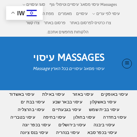
Ski
Massages עיסוי מסאג’ עיסויים וטיפולי גוף
סוגי עיסויים
t
IW
עיסוי לפי ערים
עיסויים
מאמרים
מפת העיסויים בישראל
conten
צרו כרטיס לפרסום באתר
פרסום באתר
צרו קשר
הלקוחות מחפשים אתכם.
MASSAGES עיסוי
עיסוי מסאג' עיסויים בכל הארץ Massage
עיסוי באופקים
עיסוי באזור
עיסוי באילת
עיסוי באשדוד
עיסוי באשקלון
עיסוי בבאר שבע
עיסוי בבת ים
עיסוי בבית שמש
עיסוי בגבעתיים
עיסוי בהרצליה
עיסוי בחדרה
עיסוי בחולון
עיסוי בחיפה
עיסוי בטבריה
עיסוי ביבנה
עיסוי בירושלים
עיסוי בכפר יונה
עיסוי בכפר סבא
עיסוי בנהריה
עיסוי בנס ציונה