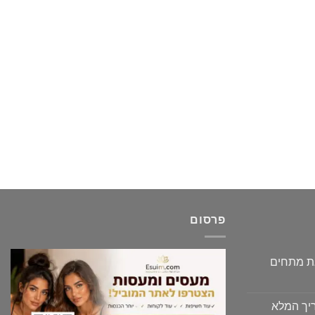
פרסום
גת מתחים
יך המלא