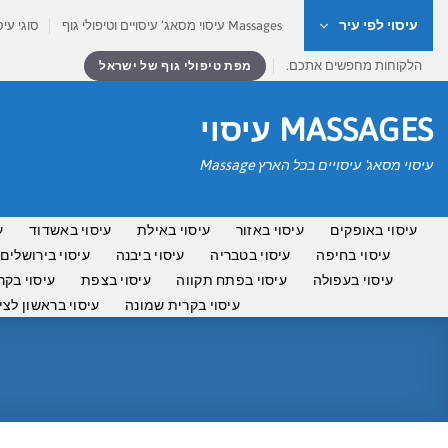
Ski
עיסוי לפי עיר
Massages עיסוי מסאג’ עיסויים וטיפולי גוף
סוגי עיס
t
conten
הלקוחות מחפשים אתכם.
מפת טיפולי גוף של ישראל
MASSAGES עיסוי
עיסוי מסאג' עיסויים בכל הארץ Massage
עיסוי באופקים
עיסוי באזור
עיסוי באילת
עיסוי באשדוד
ע
עיסוי בחיפה
עיסוי בטבריה
עיסוי ביבנה
עיסוי בירושלים
עיסוי בעפולה
עיסוי בפתח תקווה
עיסוי בצפת
עיסוי בקר
עיסוי בקרית שמונה
עיסוי בראשון לציו