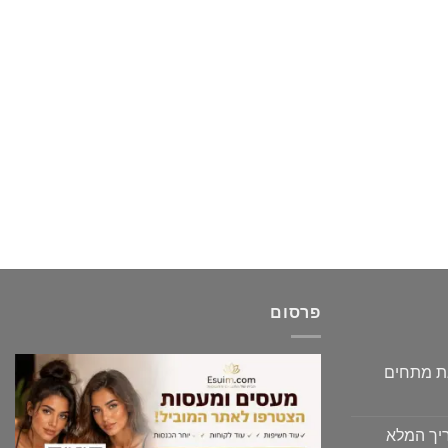
פרסום
גת מתחים
יך המלא