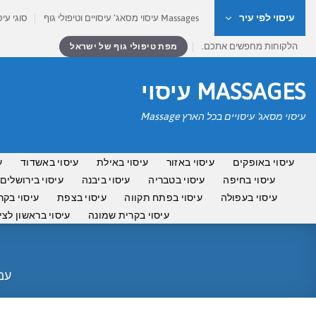
Ski
עיסוי לפי עיר
Massages עיסוי מסאג’ עיסויים וטיפולי גוף
סוגי עיס
t
conten
הלקוחות מחפשים אתכם.
מפת טיפולי גוף של ישראל
MASSAGES עיסוי
עיסוי מסאג' עיסויים בכל הארץ Massage
עיסוי באופקים
עיסוי באזור
עיסוי באילת
עיסוי באשדוד
ע
עיסוי בחיפה
עיסוי בטבריה
עיסוי ביבנה
עיסוי בירושלים
עיסוי בעפולה
עיסוי בפתח תקווה
עיסוי בצפת
עיסוי בקר
עיסוי בקרית שמונה
עיסוי בראשון לציו
עמ