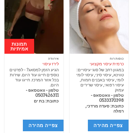
תמונות
אמיתיות
כוסות רוח
אירוודה
כרמית עיסוי מקצועי
לירז עיסוי
במגוון רחב של סוגי עיסויים:
הגיע הזמן למסאג? - לפרטים
טווינא, עיסוי סיני, עיסוי לומי
נוספים חייגו עוד היום. שירות
לומי, עיסוי באבנים חמות,
בכל אזור המרכז. חייגו עוד
עיסוי רפואי, עיסוי שרירים
היום.
עמוק
טלפון - וואטסאפ -
טלפון - וואטסאפ -
0507426311
0533370398
כתובת: בת ים
כתובת: סעדה מרדכי,
רמלה
צפייה מהירה
צפייה מהירה