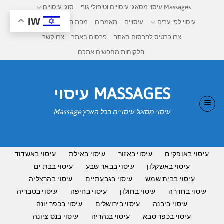
Ski
Massages עיסוי מסאג’ עיסויים וטיפולי גוף
סוגי עיסויים
t
IW
עיסוי לפי ערים
עיסויים
מאמרים
מפת העיסויים בישראל
conten
צרו כרטיס לפרסום באתר
פרסום באתר
צרו קשר
הלקוחות מחפשים אתכם.
MASSAGES עיסוי
עיסוי מסאג' עיסויים בכל הארץ Massage
עיסוי באופקים
עיסוי באזור
עיסוי באילת
עיסוי באשדוד
עיסוי באשקלון
עיסוי בבאר שבע
עיסוי בבת ים
עיסוי בבית שמש
עיסוי בגבעתיים
עיסוי בהרצליה
עיסוי בחדרה
עיסוי בחולון
עיסוי בחיפה
עיסוי בטבריה
עיסוי ביבנה
עיסוי בירושלים
עיסוי בכפר יונה
עיסוי בכפר סבא
עיסוי בנהריה
עיסוי בנס ציונה