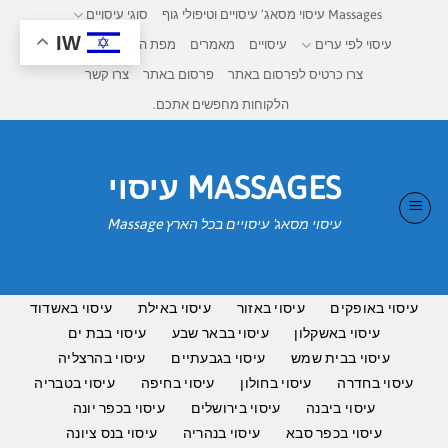
Ski
Massages עיסוי מסאג’ עיסויים וטיפולי גוף
סוגי עיסויים
t
IW
עיסוי לפי ערים
עיסויים
מאמרים
מפת העיסויים בישראל
conten
צרו כרטיס לפרסום באתר
פרסום באתר
צרו קשר
הלקוחות מחפשים אתכם.
MASSAGES עיסוי
עיסוי מסאג' עיסויים בכל הארץ Massage
עיסוי באופקים
עיסוי באזור
עיסוי באילת
עיסוי באשדוד
עיסוי באשקלון
עיסוי בבאר שבע
עיסוי בבת ים
עיסוי בבית שמש
עיסוי בגבעתיים
עיסוי בהרצליה
עיסוי בחדרה
עיסוי בחולון
עיסוי בחיפה
עיסוי בטבריה
עיסוי ביבנה
עיסוי בירושלים
עיסוי בכפר יונה
עיסוי בכפר סבא
עיסוי בנהריה
עיסוי בנס ציונה