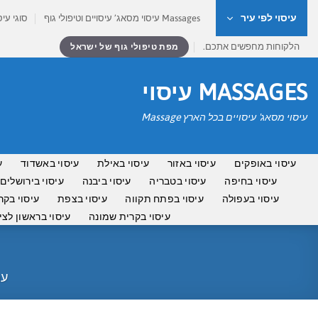
Ski
עיסוי לפי עיר
Massages עיסוי מסאג’ עיסויים וטיפולי גוף
סוגי עיס
t
conten
הלקוחות מחפשים אתכם.
מפת טיפולי גוף של ישראל
MASSAGES עיסוי
עיסוי מסאג' עיסויים בכל הארץ Massage
עיסוי באופקים
עיסוי באזור
עיסוי באילת
עיסוי באשדוד
ע
עיסוי בחיפה
עיסוי בטבריה
עיסוי ביבנה
עיסוי בירושלים
עיסוי בעפולה
עיסוי בפתח תקווה
עיסוי בצפת
עיסוי בקר
עיסוי בקרית שמונה
עיסוי בראשון לציו
עמ