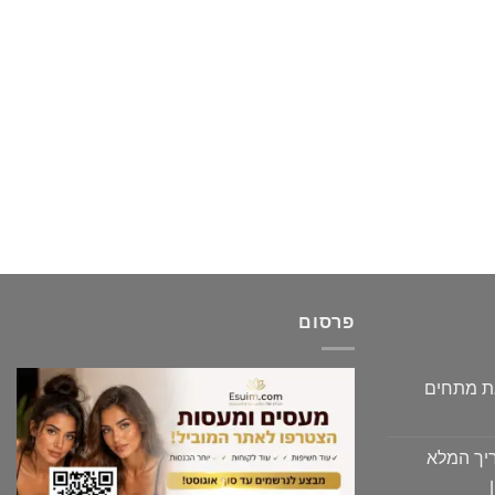
פרסום
גת מתחים
יך המלא