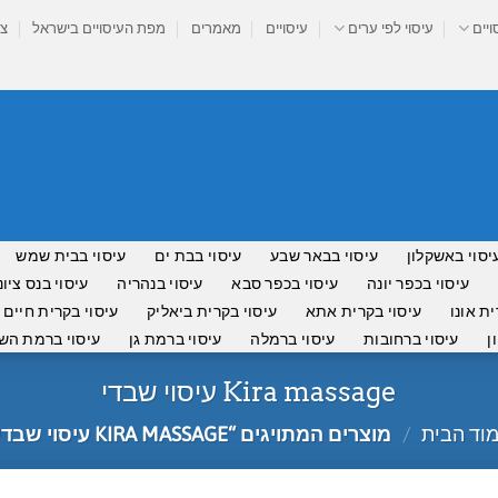
ויים
עיסוי לפי ערים
עיסויים
מאמרים
מפת העיסויים בישראל
צר
יסוי באשקלון
עיסוי בבאר שבע
עיסוי בבת ים
עיסוי בבית שמש
עיסוי בכפר יונה
עיסוי בכפר סבא
עיסוי בנהריה
עיסוי בנס ציונ
ית אונו
עיסוי בקרית אתא
עיסוי בקרית ביאליק
עיסוי בקרית חיים
ן
עיסוי ברחובות
עיסוי ברמלה
עיסוי ברמת גן
עיסוי ברמת השר
Kira massage עיסוי שבדי
וד הבית
/
מוצרים המתויגים “KIRA MASSAGE עיסוי שבדי”