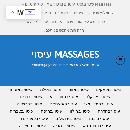
חדש
חדש
חדש
חדש
Ski
תמונות
תמונות
תמונות
Massages עיסוי מסאג’ עיסויים וטיפולי גוף
סוגי עיסויים
אמיתיות
אמיתיות
אמיתיות
t
IW
עיסוי לפי ערים
עיסויים
מאמרים
מפת העיסויים בישראל
conten
צרו כרטיס לפרסום באתר
פרסום באתר
צרו קשר
הלקוחות מחפשים אתכם.
MASSAGES עיסוי
עיסוי מסאג' עיסויים בכל הארץ Massage
עיסוי באופקים
עיסוי באזור
עיסוי באילת
עיסוי באשדוד
עיסוי באשקלון
עיסוי בבאר שבע
עיסוי בבת ים
עיסוי בבית שמש
עיסוי בגבעתיים
עיסוי בהרצליה
עיסוי בחדרה
עיסוי בחולון
עיסוי בחיפה
עיסוי בטבריה
עיסוי ביבנה
עיסוי בירושלים
עיסוי בכפר יונה
עיסוי בכפר סבא
עיסוי בנהריה
עיסוי בנס ציונה