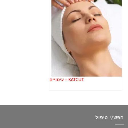
KATCUT – עיסויים
חפש/י טיפול