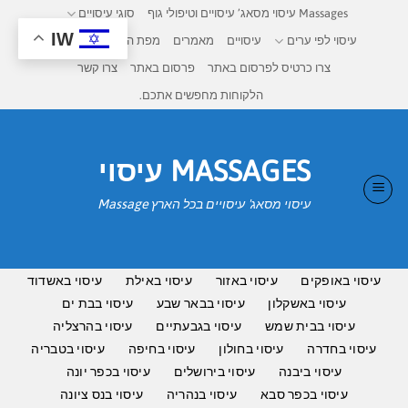
Ski
Massages עיסוי מסאג’ עיסויים וטיפולי גוף
סוגי עיסויים
t
IW
עיסוי לפי ערים
עיסויים
מאמרים
מפת העיסויים בישראל
conten
צרו כרטיס לפרסום באתר
פרסום באתר
צרו קשר
הלקוחות מחפשים אתכם.
MASSAGES עיסוי
עיסוי מסאג' עיסויים בכל הארץ Massage
עיסוי באופקים
עיסוי באזור
עיסוי באילת
עיסוי באשדוד
עיסוי באשקלון
עיסוי בבאר שבע
עיסוי בבת ים
עיסוי בבית שמש
עיסוי בגבעתיים
עיסוי בהרצליה
עיסוי בחדרה
עיסוי בחולון
עיסוי בחיפה
עיסוי בטבריה
עיסוי ביבנה
עיסוי בירושלים
עיסוי בכפר יונה
עיסוי בכפר סבא
עיסוי בנהריה
עיסוי בנס ציונה