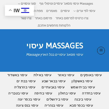
Ski
Massages עיסוי מסאג’ עיסויים וטיפולי גוף
סוגי עיסויים
t
IW
עיסוי לפי ערים
עיסויים
מאמרים
מפת העיסויים בישראל
conten
צרו כרטיס לפרסום באתר
פרסום באתר
צרו קשר
הלקוחות מחפשים אתכם.
MASSAGES עיסוי
עיסוי מסאג' עיסויים בכל הארץ Massage
עיסוי באופקים
עיסוי באזור
עיסוי באילת
עיסוי באשדוד
עיסוי באשקלון
עיסוי בבאר שבע
עיסוי בבת ים
עיסוי בבית שמש
עיסוי בגבעתיים
עיסוי בהרצליה
עיסוי בחדרה
עיסוי בחולון
עיסוי בחיפה
עיסוי בטבריה
עיסוי ביבנה
עיסוי בירושלים
עיסוי בכפר יונה
עיסוי בכפר סבא
עיסוי בנהריה
עיסוי בנס ציונה