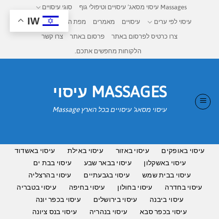
Ski
Massages עיסוי מסאג’ עיסויים וטיפולי גוף
סוגי עיסויים
t
IW
עיסוי לפי ערים
עיסויים
מאמרים
מפת העיסויים בישראל
conten
צרו כרטיס לפרסום באתר
פרסום באתר
צרו קשר
הלקוחות מחפשים אתכם.
MASSAGES עיסוי
עיסוי מסאג' עיסויים בכל הארץ Massage
עיסוי באופקים
עיסוי באזור
עיסוי באילת
עיסוי באשדוד
עיסוי באשקלון
עיסוי בבאר שבע
עיסוי בבת ים
עיסוי בבית שמש
עיסוי בגבעתיים
עיסוי בהרצליה
עיסוי בחדרה
עיסוי בחולון
עיסוי בחיפה
עיסוי בטבריה
עיסוי ביבנה
עיסוי בירושלים
עיסוי בכפר יונה
עיסוי בכפר סבא
עיסוי בנהריה
עיסוי בנס ציונה