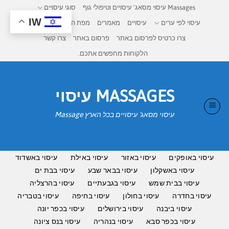
Ski
Massages עיסוי מסאג’ עיסויים וטיפולי גוף
סוגי עיסויים
t
IW
עיסוי לפי ערים
עיסויים
מאמרים
מפת העיסויים בישראל
conten
צרו כרטיס לפרסום באתר
פרסום באתר
צרו קשר
הלקוחות מחפשים אתכם.
MASSAGES עיסוי
עיסוי מסאג' עיסויים בכל הארץ Massage
עיסוי באופקים
עיסוי באזור
עיסוי באילת
עיסוי באשדוד
עיסוי באשקלון
עיסוי בבאר שבע
עיסוי בבת ים
עיסוי בבית שמש
עיסוי בגבעתיים
עיסוי בהרצליה
עיסוי בחדרה
עיסוי בחולון
עיסוי בחיפה
עיסוי בטבריה
עיסוי ביבנה
עיסוי בירושלים
עיסוי בכפר יונה
עיסוי בכפר סבא
עיסוי בנהריה
עיסוי בנס ציונה