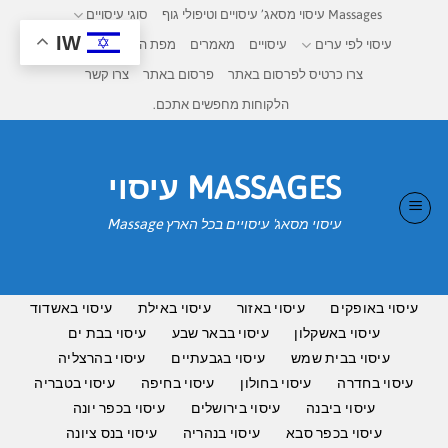
Ski
Massages עיסוי מסאג’ עיסויים וטיפולי גוף
סוגי עיסויים
t
IW
עיסוי לפי ערים
עיסויים
מאמרים
מפת העיסויים בישראל
conten
צרו כרטיס לפרסום באתר
פרסום באתר
צרו קשר
הלקוחות מחפשים אתכם.
MASSAGES עיסוי
עיסוי מסאג' עיסויים בכל הארץ Massage
עיסוי באופקים
עיסוי באזור
עיסוי באילת
עיסוי באשדוד
עיסוי באשקלון
עיסוי בבאר שבע
עיסוי בבת ים
עיסוי בבית שמש
עיסוי בגבעתיים
עיסוי בהרצליה
עיסוי בחדרה
עיסוי בחולון
עיסוי בחיפה
עיסוי בטבריה
עיסוי ביבנה
עיסוי בירושלים
עיסוי בכפר יונה
עיסוי בכפר סבא
עיסוי בנהריה
עיסוי בנס ציונה