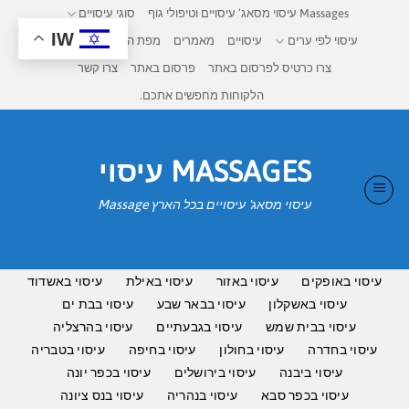
Ski
Massages עיסוי מסאג’ עיסויים וטיפולי גוף
סוגי עיסויים
t
IW
עיסוי לפי ערים
עיסויים
מאמרים
מפת העיסויים בישראל
conten
צרו כרטיס לפרסום באתר
פרסום באתר
צרו קשר
הלקוחות מחפשים אתכם.
MASSAGES עיסוי
עיסוי מסאג' עיסויים בכל הארץ Massage
עיסוי באופקים
עיסוי באזור
עיסוי באילת
עיסוי באשדוד
עיסוי באשקלון
עיסוי בבאר שבע
עיסוי בבת ים
עיסוי בבית שמש
עיסוי בגבעתיים
עיסוי בהרצליה
עיסוי בחדרה
עיסוי בחולון
עיסוי בחיפה
עיסוי בטבריה
עיסוי ביבנה
עיסוי בירושלים
עיסוי בכפר יונה
עיסוי בכפר סבא
עיסוי בנהריה
עיסוי בנס ציונה