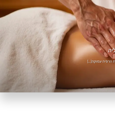
יה
הרפיה עמוקה[...]