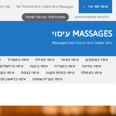
Ski
עיסוי לפי עיר
Massages עיסוי מסאג’ עיסויים וטיפולי גוף
סוגי עיס
t
conten
הלקוחות מחפשים אתכם.
מפת טיפולי גוף של ישראל
MASSAGES עיסוי
עיסוי מסאג' עיסויים בכל הארץ Massage
עיסוי באופקים
עיסוי באזור
עיסוי באילת
עיסוי באשדוד
ע
עיסוי בחיפה
עיסוי בטבריה
עיסוי ביבנה
עיסוי בירושלים
עיסוי בעפולה
עיסוי בפתח תקווה
עיסוי בצפת
עיסוי בקר
עיסוי בקרית שמונה
עיסוי בראשון לציו