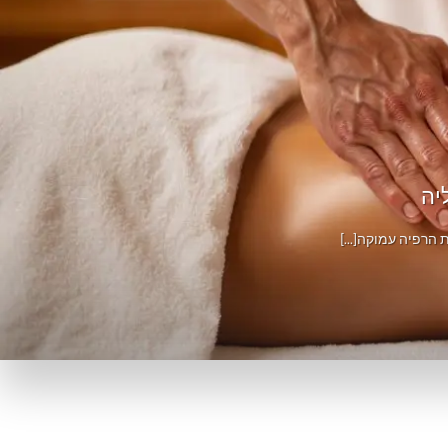
יה
הרפיה עמוקה[...]