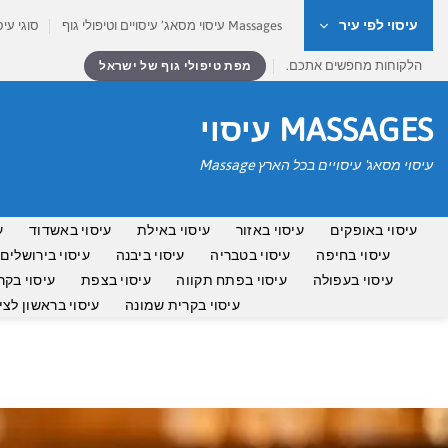
Ski
עיסוי לפי עיר
Massages עיסוי מסאג’ עיסויים וטיפולי גוף
סוגי עיס
t
conten
הלקוחות מחפשים אתכם.
מפת טיפולי גוף של ישראל
MASSAGES עיסוי
עיסוי מסאג' עיסויים בכל הארץ Massage
עיסוי באופקים
עיסוי באזור
עיסוי באילת
עיסוי באשדוד
ע
עיסוי בחיפה
עיסוי בטבריה
עיסוי ביבנה
עיסוי בירושלים
עיסוי בעפולה
עיסוי בפתח תקווה
עיסוי בצפת
עיסוי בקר
עיסוי בקרית שמונה
עיסוי בראשון לציו