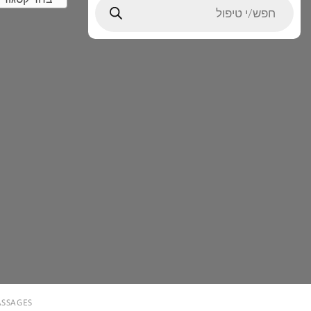
search
MASSAGES עיסוי מסאג’ עיסויים ו