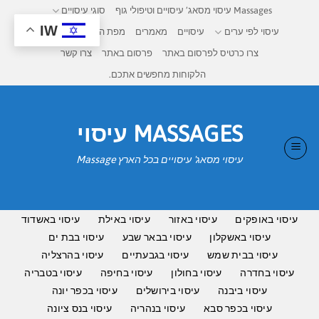
Ski
Massages עיסוי מסאג’ עיסויים וטיפולי גוף
סוגי עיסויים
t
IW
עיסוי לפי ערים
עיסויים
מאמרים
מפת העיסויים בישראל
conten
צרו כרטיס לפרסום באתר
פרסום באתר
צרו קשר
הלקוחות מחפשים אתכם.
MASSAGES עיסוי
עיסוי מסאג' עיסויים בכל הארץ Massage
עיסוי באופקים
עיסוי באזור
עיסוי באילת
עיסוי באשדוד
עיסוי באשקלון
עיסוי בבאר שבע
עיסוי בבת ים
עיסוי בבית שמש
עיסוי בגבעתיים
עיסוי בהרצליה
עיסוי בחדרה
עיסוי בחולון
עיסוי בחיפה
עיסוי בטבריה
עיסוי ביבנה
עיסוי בירושלים
עיסוי בכפר יונה
עיסוי בכפר סבא
עיסוי בנהריה
עיסוי בנס ציונה