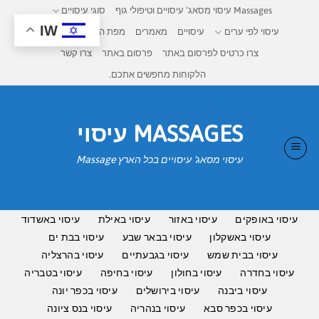
חדש
חדש
חדש
חדש
חדש
Ski
תמונות
תמונות
תמונות
תמונות
Massages עיסוי מסאג’ עיסויים וטיפולי גוף
סוגי עיסויים
אמיתיות
אמיתיות
אמיתיות
אמיתיות
t
IW
עיסוי לפי ערים
עיסויים
מאמרים
מפת העיסויים בישראל
conten
צרו כרטיס לפרסום באתר
פרסום באתר
צרו קשר
הלקוחות מחפשים אתכם.
MASSAGES עיסוי
עיסוי מסאג' עיסויים בכל הארץ Massage
עיסוי באופקים
עיסוי באזור
עיסוי באילת
עיסוי באשדוד
עיסוי באשקלון
עיסוי בבאר שבע
עיסוי בבת ים
עיסוי בבית שמש
עיסוי בגבעתיים
עיסוי בהרצליה
עיסוי בחדרה
עיסוי בחולון
עיסוי בחיפה
עיסוי בטבריה
עיסוי ביבנה
עיסוי בירושלים
עיסוי בכפר יונה
עיסוי בכפר סבא
עיסוי בנהריה
עיסוי בנס ציונה