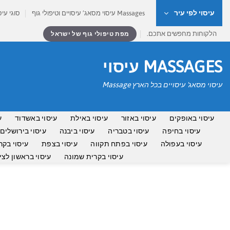
Ski
עיסוי לפי עיר
Massages עיסוי מסאג’ עיסויים וטיפולי גוף
סוגי עיס
t
conten
הלקוחות מחפשים אתכם.
מפת טיפולי גוף של ישראל
MASSAGES עיסוי
עיסוי מסאג' עיסויים בכל הארץ Massage
עיסוי באופקים
עיסוי באזור
עיסוי באילת
עיסוי באשדוד
ע
עיסוי בחיפה
עיסוי בטבריה
עיסוי ביבנה
עיסוי בירושלים
עיסוי בעפולה
עיסוי בפתח תקווה
עיסוי בצפת
עיסוי בקר
עיסוי בקרית שמונה
עיסוי בראשון לציו