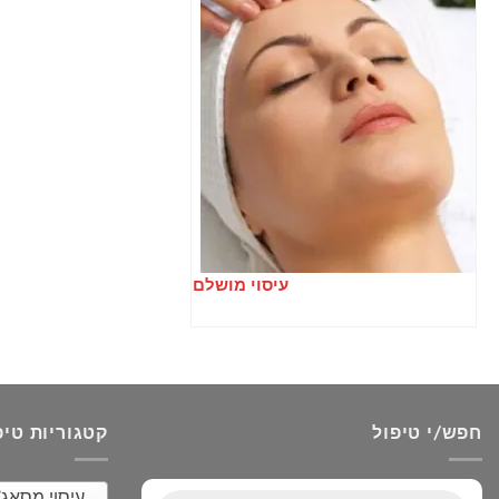
עיסוי מושלם
חפש/י טיפול
קטגוריות טיפ
עיסוי מסאג’ (2
Products